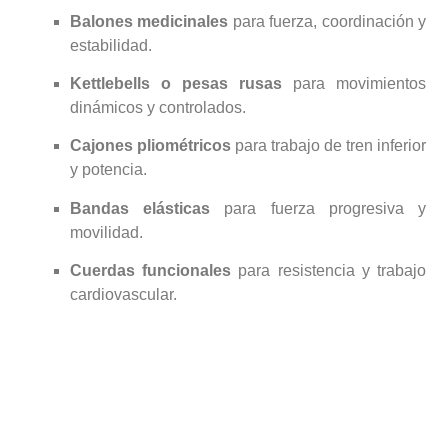
Balones medicinales
para fuerza, coordinación y
estabilidad.
Kettlebells o pesas rusas
para movimientos
dinámicos y controlados.
Cajones pliométricos
para trabajo de tren inferior
y potencia.
Bandas elásticas
para fuerza progresiva y
movilidad.
Cuerdas funcionales
para resistencia y trabajo
cardiovascular.
Gracias a esta variedad, cada sesión resulta diferente y
motivadora, evitando la monotonía y favoreciendo la
adherencia al entrenamiento.